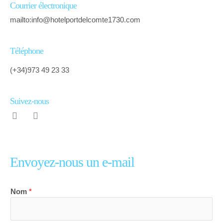
Courrier électronique
mailto:info@hotelportdelcomte1730.com
Téléphone
(+34)973 49 23 33
Suivez-nous
I
F
n
a
s
c
t
e
a
b
Envoyez-nous un e-mail
g
o
r
o
a
k
m
Nom
*