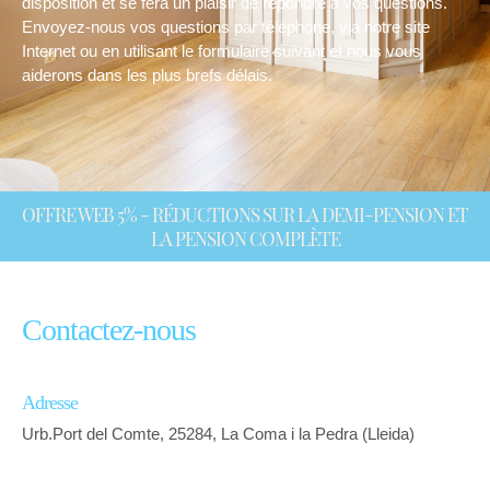
disposition et se fera un plaisir de répondre à vos questions.
Envoyez-nous vos questions par téléphone, via notre site
Internet ou en utilisant le formulaire suivant et nous vous
aiderons dans les plus brefs délais.
OFFRE WEB 5% - RÉDUCTIONS SUR LA DEMI-PENSION ET
LA PENSION COMPLÈTE
Contactez-nous
Adresse
Urb.Port del Comte, 25284, La Coma i la Pedra (Lleida)