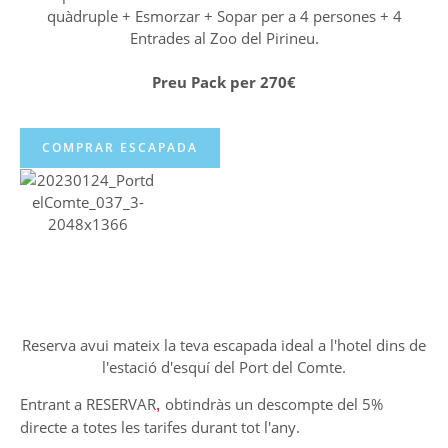
quàdruple + Esmorzar + Sopar per a 4 persones + 4
Entrades al Zoo del Pirineu.
Preu Pack per 270€
COMPRAR ESCAPADA
5% descompte Web a l'Hotel Port 1730
Reserva avui mateix la teva escapada ideal a l'hotel dins de
l'estació d'esquí del Port del Comte.
Entrant a RESERVAR
obtindràs un descompte del 5%
,
directe
a totes les tarifes durant tot l'any.