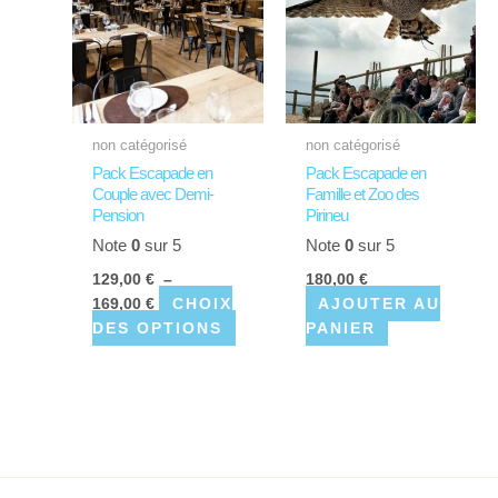
plusieurs
à
169,00 €
variations.
Les
options
peuvent
être
non catégorisé
non catégorisé
choisies
Pack Escapade en
Pack Escapade en
sur
Couple avec Demi-
Famille et Zoo des
la
Pension
Pirineu
page
Note
0
sur 5
Note
0
sur 5
du
129,00
€
–
180,00
€
produit
CHOIX
AJOUTER AU
169,00
€
DES OPTIONS
PANIER