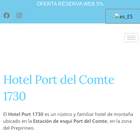
Ir
OFERTA RESERVA WEB 5%
al
F
I
contenido
a
n
c
s
e
t
b
a
o
g
o
r
k
a
m
Hotel Port del Comte
1730
El
Hotel Port 1730
es un rústico y familiar hotel de montaña
ubicado en la
Estación de esquí Port del Comte
, en la zona
del Prepirineo.