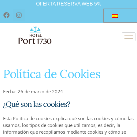
Ir
OFERTA RESERVA WEB 5%
al
F
I
contenido
a
n
c
s
e
t
b
a
o
g
o
r
k
a
m
Política de Cookies
Fecha: 26 de marzo de 2024
¿Qué son las cookies?
Esta Política de cookies explica qué son las cookies y cómo las
usamos, los tipos de cookies que utilizamos, es decir, la
información que recopilamos mediante cookies y cómo se