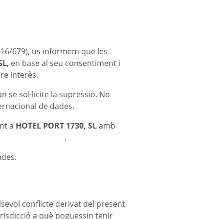
16/679), us informem que les
SL
, en base al seu consentiment i
tre interès.
 se sol·licite la supressió. No
ternacional de dades.
int a
HOTEL PORT 1730, SL
amb
delcomte1730.com
.
ades.
sevol conflicte derivat del present
urisdicció a què poguessin tenir