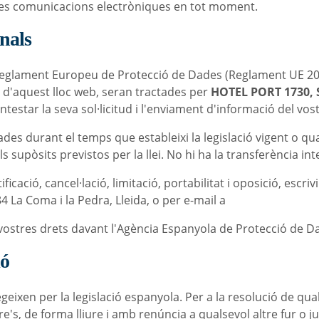
tres comunicacions electròniques en tot moment.
nals
 Reglament Europeu de Protecció de Dades (Reglament UE 20
s d'aquest lloc web, seran tractades per
HOTEL PORT 1730, 
contestar la seva sol·licitud i l'enviament d'informació del vos
s durant el temps que estableixi la legislació vigent o quan
s supòsits previstos per la llei. No hi ha la transferència in
ficació, cancel·lació, limitació, portabilitat i oposició, escriv
4 La Coma i la Pedra, Lleida, o per e-mail a
info@hotelport
vostres drets davant l'Agència Espanyola de Protecció de D
ió
ixen per la legislació espanyola. Per a la resolució de qual
re's, de forma lliure i amb renúncia a qualsevol altre fur o j