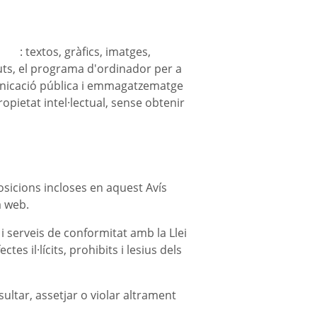
com
: textos, gràfics, imatges,
guts, el programa d'ordinador per a
omunicació pública i emmagatzematge
ropietat intel·lectual, sense obtenir
osicions incloses en aquest Avís
a web.
 i serveis de conformitat amb la Llei
es il·lícits, prohibits i lesius dels
nsultar, assetjar o violar altrament