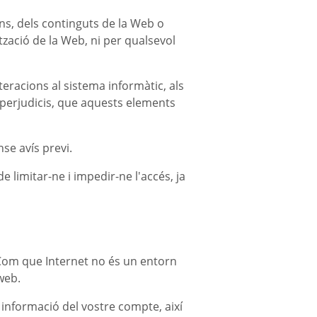
ons, dels continguts de la Web o
ització de la Web, ni per qualsevol
teracions al sistema informàtic, als
 perjudicis, que aquests elements
se avís previ.
de limitar-ne i impedir-ne l'accés, ja
. Com que Internet no és un entorn
web.
 informació del vostre compte, així