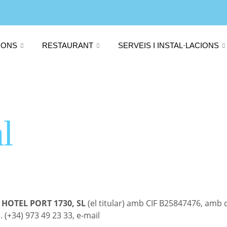
IONS
RESTAURANT
SERVEIS I INSTAL·LACIONS
l
r
HOTEL PORT 1730, SL
(el titular) amb CIF B25847476, amb d
. (+34) 973 49 23 33, e-mail
info@hotelportdelcomte1730.c