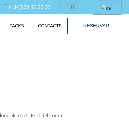
F
I
(+34)973 49 23 33
a
n
c
s
e
t
b
a
RESERVAR
PACKS
CONTACTE
o
g
o
r
k
a
m
omicili a Urb. Port del Comte,
om