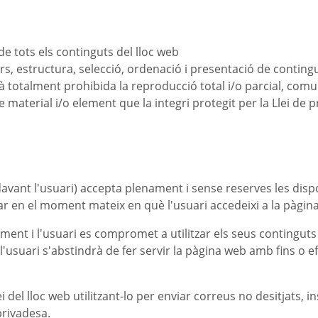
 de tots els continguts del lloc web
hotelportdelcomte1730.
ors, estructura, selecció, ordenació i presentació de contin
stà totalment prohibida la reproducció total i/o parcial, c
 material i/o element que la integri protegit per la Llei de p
davant l'usuari) accepta plenament i sense reserves les disp
ular en el moment mateix en què l'usuari accedeixi a la pàgin
ement i l'usuari es compromet a utilitzar els seus continguts
l'usuari s'abstindrà de fer servir la pàgina web amb fins o efect
i del lloc web utilitzant-lo per enviar correus no desitjats, i
privadesa.