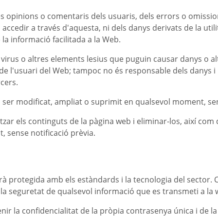
les opinions o comentaris dels usuaris, dels errors o omissi
 accedir a través d'aquesta, ni dels danys derivats de la util
 la informació facilitada a la Web.
e virus o altres elements lesius que puguin causar danys o al
 de l'usuari del Web; tampoc no és responsable dels danys i
cers.
 ser modificat, ampliat o suprimit en qualsevol moment, sen
itzar els continguts de la pàgina web i eliminar-los, així com 
, sense notificació prèvia.
erà protegida amb els estàndards i la tecnologia del sector
 la seguretat de qualsevol informació que es transmeti a la 
ir la confidencialitat de la pròpia contrasenya única i de la