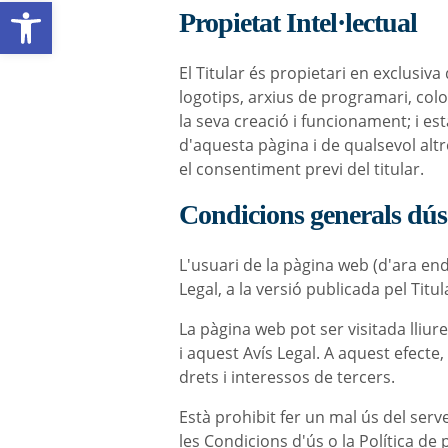
Obre la barra d'eines
Propietat Intel·lectual
El Titular és propietari en exclusiva
logotips, arxius de programari, col
la seva creació i funcionament; i e
d'aquesta pàgina i de qualsevol altre
el consentiment previ del titular.
Condicions generals dús
L'usuari de la pàgina web (d'ara en
Legal, a la versió publicada pel Tit
La pàgina web pot ser visitada lliur
i aquest Avís Legal. A aquest efecte, 
drets i interessos de tercers.
Està prohibit fer un mal ús del serve
les Condicions d'ús o la Política de 