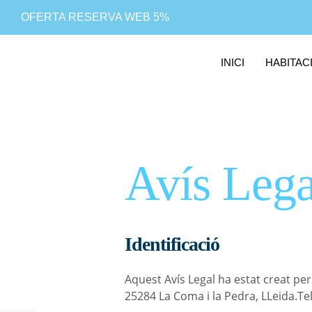
Vés
OFERTA RESERVA WEB 5%
al
contingut
INICI
HABITAC
Avís Lega
Identificació
Aquest Avís Legal ha estat creat pe
25284 La Coma i la Pedra, LLeida.Tel