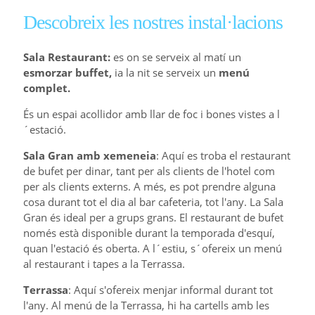
Descobreix les nostres instal·lacions
Sala Restaurant:
e
s on se serveix al matí un
esmorzar buffet
,
ia la nit se serveix un
menú
complet.
És un espai acollidor amb llar de foc i bones vistes a l
´estació.
Sala Gran amb xemeneia
: Aquí es troba el restaurant
de bufet per dinar, tant per als clients de l'hotel com
per als clients externs. A més, es pot prendre alguna
cosa durant tot el dia al bar cafeteria, tot l'any. La Sala
Gran és ideal per a grups grans. El restaurant de bufet
només està disponible durant la temporada d'esquí,
quan l'estació és oberta. A l´estiu, s´ofereix un menú
al restaurant i tapes a la Terrassa.
Terrassa
: Aquí s'ofereix menjar informal durant tot
l'any. Al menú de la Terrassa, hi ha cartells amb les