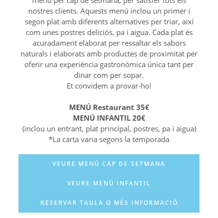
nostres clients. Aquests menú inclou un primer i
segon plat amb diferents alternatives per triar, així
com unes postres deliciós, pa i aigua. Cada plat és
acuradament elaborat per ressaltar els sabors
naturals
i elaborats amb productes de proximitat per
oferir una experiència gastronòmica única tant per
dinar com per sopar.
Et convidem a provar-ho!
MENÚ Restaurant 35€
MENÚ INFANTIL 20€
(inclou un entrant, plat principal, postres, pa i aigua)
*La carta varia segons la temporada
VEURE MENÚ CAP DE SETMANA
VEURE MENÚ INFANTIL
RESERVAR TAULA O MÉS INFORMACIÓ