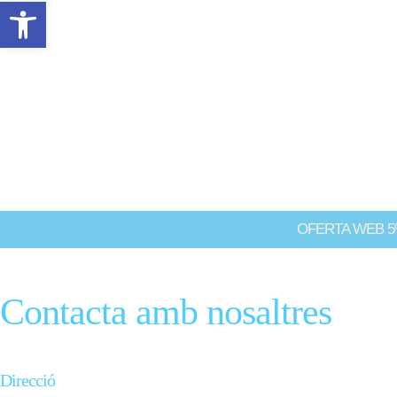
Obre la barra d'eines
Tot l'equip de l'Hotel Port del Comte 1730 està preparat i 
consultes. Transmet-nos els teus dubtes per telèfon, a trav
formulari i t'atendrem el més aviat possible.
OFERTA WEB 5
Contacta amb nosaltres
Direcció