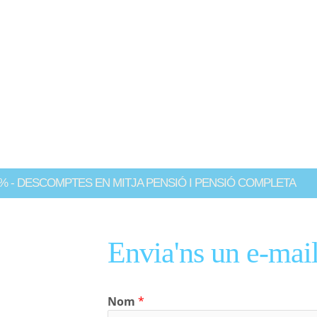
encantat d'ajudar-vos amb les vostres
és de la nostra web o usant el següent
% - DESCOMPTES EN MITJA PENSIÓ I PENSIÓ COMPLETA
Envia'ns un e-mai
Nom
*