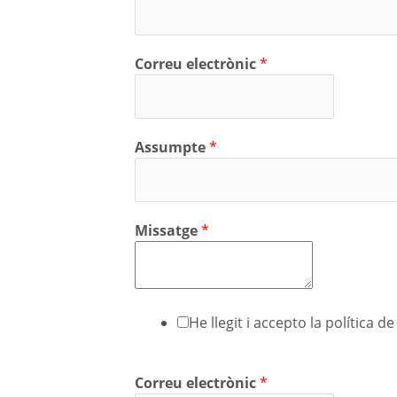
Correu electrònic
*
Assumpte
*
Missatge
*
He llegit i accepto la política d
Correu electrònic
*