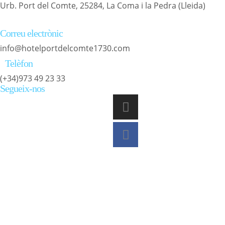
Urb. Port del Comte, 25284, La Coma i la Pedra (Lleida)
Correu electrònic
info@hotelportdelcomte1730.com
Telèfon
(+34)973 49 23 33
Segueix-nos
I
F
n
a
s
c
t
e
a
b
g
o
r
o
a
k
m