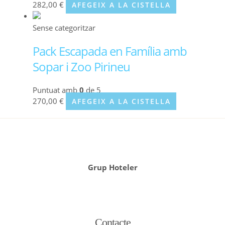
282,00
€
AFEGEIX A LA CISTELLA
Sense categoritzar
Pack Escapada en Família amb
Sopar i Zoo Pirineu
Puntuat amb
0
de 5
270,00
€
AFEGEIX A LA CISTELLA
Grup Hoteler
Contacte