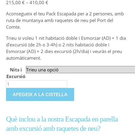
215,00
€
–
410,00
€
Aconsegueix el teu Pack Escapada per a 2 persones, amb
ruta de muntanya amb raquetes de neu pel Port del
Comte.
Trieu si voleu 1 nit habitació doble i Esmorzar (AD) + 1 dia
d'excursió (de 2h o 3-4h) o 2 nits habitació doble i
Esmorzar (AD) + 2 dies excursió (2h/dia) i veuràs el preu
automàticament.
Nits i
Excursió
Neteja
AFEGEIX A LA CISTELLA
Descripció
Què inclou a la nostra Escapada en parella
amb excursió amb raquetes de neu?