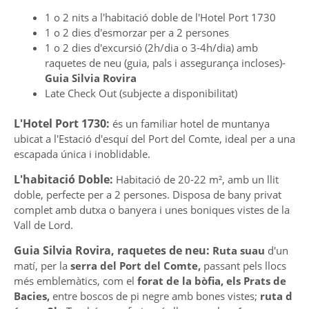
1 o 2 nits a l'habitació doble de l'Hotel Port 1730
1 o 2 dies d'esmorzar per a 2 persones
1 o 2 dies d'excursió (2h/dia o 3-4h/dia) amb
raquetes de neu (guia, pals i assegurança incloses)-
Guia Silvia Rovira
Late Check Out (subjecte a disponibilitat)
L'Hotel Port 1730:
és un familiar hotel de muntanya
ubicat a l'Estació d'esquí del Port del Comte, ideal per a una
escapada única i inoblidable.
L'habitació
Doble:
Habitació de 20-22 m², amb un llit
doble, perfecte per a 2 persones. Disposa de bany privat
complet amb dutxa o banyera i unes boniques vistes de la
Vall de Lord.
Guia Silvia Rovira, raquetes de neu:
Ruta suau
d'un
matí, per la
serra del Port del Comte,
passant pels llocs
més emblemàtics, com el
forat de la bòfia, els Prats de
Bacies,
entre boscos de pi negre amb bones vistes;
ruta d