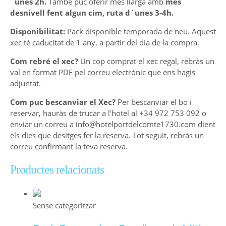
´unes 2h.
També puc oferir més llarga amb
més
desnivell fent algun cim, ruta d´unes 3-4h.
Disponibilitat:
Pack disponible temporada de neu. Aquest
xec té caducitat de 1 any, a partir del dia de la compra.
Com rebré el xec?
Un cop comprat el xec regal, rebràs un
val en format PDF pel correu electrònic que ens hagis
adjuntat.
Com puc bescanviar el Xec?
Per bescanviar el bo i
reservar, hauràs de trucar a l'hotel al +34 972 753 092 o
enviar un correu a info@hotelportdelcomte1730.com dient
els dies que desitges fer la reserva. Tot seguit, rebràs un
correu confirmant la teva reserva.
Productes relacionats
Sense categoritzar