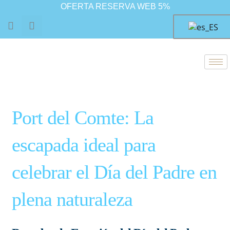
Ir
Navegación
OFERTA RESERVA WEB 5%
al
de
F
I
contenido
entradas
a
n
c
s
e
t
b
a
o
g
o
r
k
a
m
Port del Comte: La
escapada ideal para
celebrar el Día del Padre en
plena naturaleza