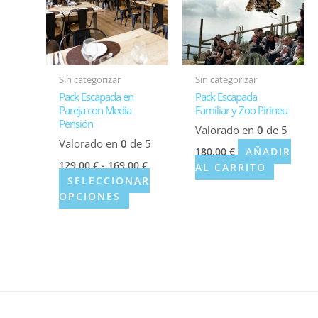
hasta
variantes.
169,00 €
Las
opciones
se
pueden
Sin categorizar
Sin categorizar
elegir
Pack Escapada en
Pack Escapada
en
Pareja con Media
Familiar y Zoo Pirineu
la
Pensión
Valorado en
0
de 5
página
Valorado en
0
de 5
AÑADIR
180,00
€
de
129,00
€
-
169,00
€
AL CARRITO
producto
SELECCIONAR
OPCIONES