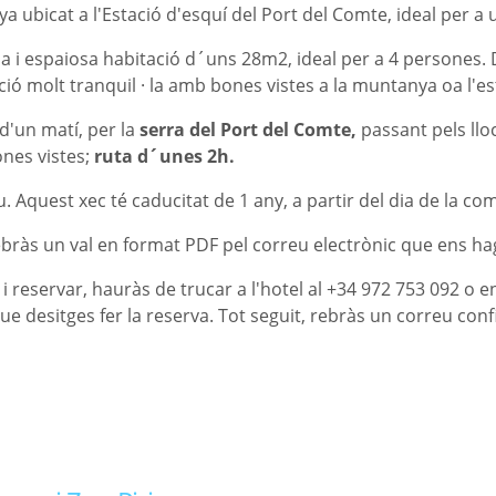
a ubicat a l'Estació d'esquí del Port del Comte, ideal per a 
i espaiosa habitació d´uns 28m2, ideal per a 4 persones. Disp
ó molt tranquil · la amb bones vistes a la muntanya oa l'es
d'un matí, per la
serra del Port del Comte,
passant pels ll
nes vistes;
ruta d´unes 2h.
Aquest xec té caducitat de 1 any, a partir del dia de la co
ebràs un val en format PDF pel correu electrònic que ens hag
i reservar, hauràs de trucar a l'hotel al +34 972 753 092 o e
 desitges fer la reserva. Tot seguit, rebràs un correu conf