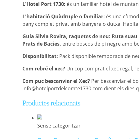
L'Hotel Port 1730:
és un familiar hotel de muntany
L'habitació
Quàdruple o familiar:
és una còmoda 
bany complet privat amb banyera o dutxa. Habitaci
Guia Silvia Rovira, raquetes de neu:
Ruta suau
Prats de Bacies,
entre boscos de pi negre amb bo
Disponibilitat:
Pack disponible temporada de neu. 
Com rebré el xec?
Un cop comprat el xec regal, r
Com puc bescanviar el Xec?
Per bescanviar el bo 
info@hotelportdelcomte1730.com dient els dies que
Productes relacionats
Sense categoritzar