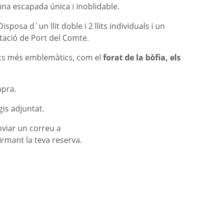
una escapada única i inoblidable.
osa d´un llit doble i 2 llits individuals i un
tació de Port del Comte.
ocs més emblemàtics, com el
forat de la bòfia, els
mpra.
is adjuntat.
nviar un correu a
irmant la teva reserva.