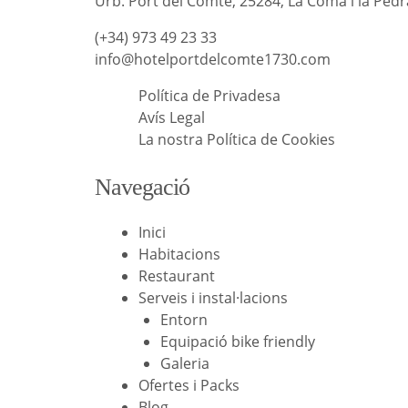
Urb. Port del Comte, 25284, La Coma i la Pedra
(+34) 973 49 23 33
info@hotelportdelcomte1730.com
Política de Privadesa
Avís Legal
La nostra Política de Cookies
Navegació
Inici
Habitacions
Restaurant
Serveis i instal·lacions
Entorn
Equipació bike friendly
Galeria
Ofertes i Packs
Blog