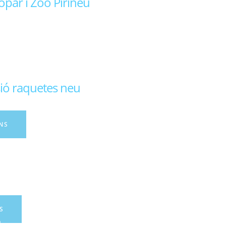
par i Zoo Pirineu
sió raquetes neu
NS
S