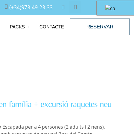
F
I
(+34)973 49 23 33
en
a
n
familia
c
s
e
t
+
b
a
RESERVAR
PACKS
CONTACTE
excursión
o
g
raquetas
o
r
nieve
k
a
m
n família + excursió raquetes neu
 Escapada per a 4 persones (2 adults i 2 nens),