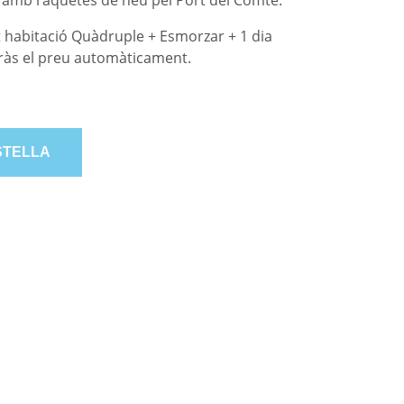
amb raquetes de neu pel Port del Comte.
nit habitació Quàdruple + Esmorzar + 1 dia
uràs el preu automàticament.
STELLA