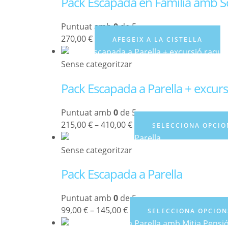
Pack Escapada en Família amb So
Puntuat amb
0
de 5
270,00
€
AFEGEIX A LA CISTELLA
Sense categoritzar
Pack Escapada a Parella + excur
Puntuat amb
0
de 5
215,00
€
–
410,00
€
SELECCIONA OPCIO
Sense categoritzar
Pack Escapada a Parella
Puntuat amb
0
de 5
99,00
€
–
145,00
€
SELECCIONA OPCION