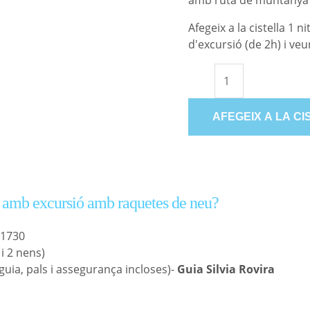
amb ruta de muntanya 
Afegeix a la cistella 1 
d'excursió (de 2h) i ve
AFEGEIX A LA CI
a amb excursió amb raquetes de neu?
 1730
i 2 nens)
guia, pals i assegurança incloses)-
Guia Silvia Rovira